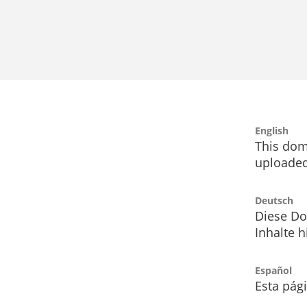
English
This dom
uploaded
Deutsch
Diese Do
Inhalte h
Español
Esta pág