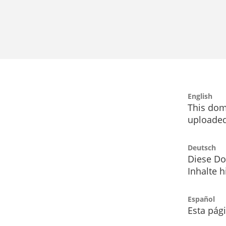
English
This dom
uploaded
Deutsch
Diese Do
Inhalte h
Español
Esta pág