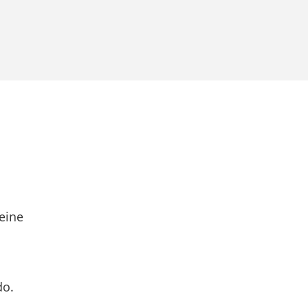
eine
do.